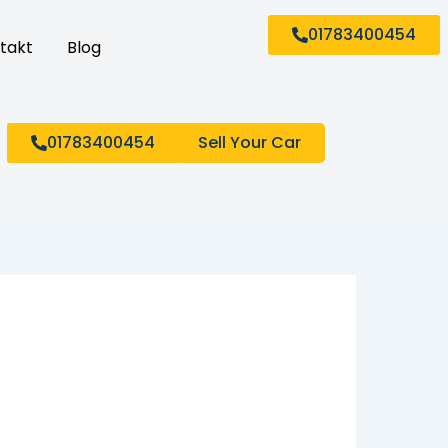
01783400454
takt
Blog
01783400454
Sell Your Car