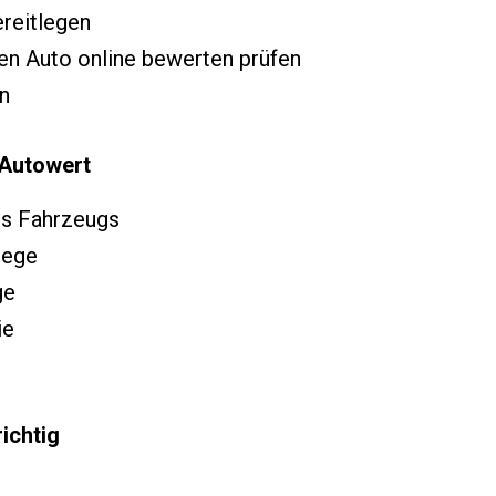
ereitlegen
en Auto online bewerten prüfen
n
 Autowert
es Fahrzeugs
lege
ge
ie
ichtig