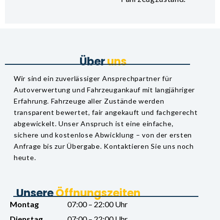
Über
u
n
s
Wir sind ein zuverlässiger Ansprechpartner für
Autoverwertung und Fahrzeugankauf mit langjähriger
Erfahrung. Fahrzeuge aller Zustände werden
transparent bewertet, fair angekauft und fachgerecht
abgewickelt. Unser Anspruch ist eine einfache,
sichere und kostenlose Abwicklung – von der ersten
Anfrage bis zur Übergabe. Kontaktieren Sie uns noch
heute.
Unsere
Ö
f
f
n
u
n
g
s
z
e
i
t
e
n
Montag
07:00 – 22:00 Uhr
Dienstag
07:00 – 22:00 Uhr