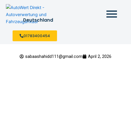
Skip
to
content
Deutschland
01783400454
sabaashahidd111@gmail.com
April 2, 2026