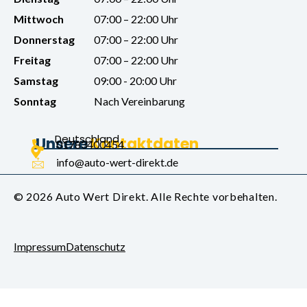
Mittwoch
07:00 – 22:00 Uhr
Donnerstag
07:00 – 22:00 Uhr
Freitag
07:00 – 22:00 Uhr
Samstag
09:00 - 20:00 Uhr
Sonntag
Nach Vereinbarung
Deutschland
Unsere
K
o
n
t
a
k
t
d
a
t
e
n
01783400454
info@auto-wert-direkt.de
© 2026 Auto Wert Direkt. Alle Rechte vorbehalten.
Impressum
Datenschutz