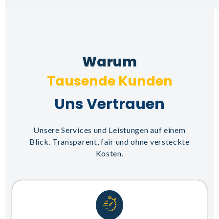
Warum
T
a
u
s
e
n
d
e
K
u
n
d
e
n
Uns Vertrauen
Unsere Services und Leistungen auf einem
Blick. Transparent, fair und ohne versteckte
Kosten.