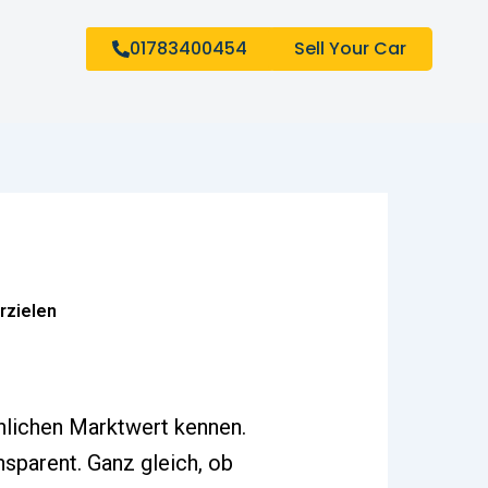
01783400454
Sell Your Car
rzielen
hlichen Marktwert kennen.
sparent. Ganz gleich, ob