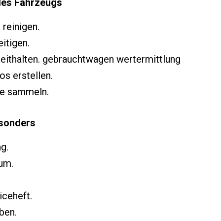
des Fahrzeugs
 reinigen.
itigen.
reithalten. gebrauchtwagen wertermittlung
os erstellen.
e sammeln.
esonders
g.
um.
iceheft.
ben.